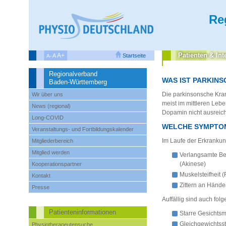
Re
Patienten‌ & Int
A+
A
Startseite
A-
Regionalverband
WAS IST PARKINS
Baden-Württemberg
Die parkinsonsche Kran
Wir über uns
meist im mittleren Leb
News (regional)
Dopamin nicht ausreic
Long-COVID
WELCHE SYMPTO
Veranstaltungs- und Fortbildungskalender
Im Laufe der Erkrankun
Mitgliederbereich
Mitglied werden
Verlangsamte Be
(Akinese)
Kooperationspartner
Muskelsteifheit (
Kontakt
Zittern an Händ
Presse
Auffällig sind auch fo
Patienteninformationen
Starre Gesichts
Gleichgewichtss
Physiotherapeutensuche