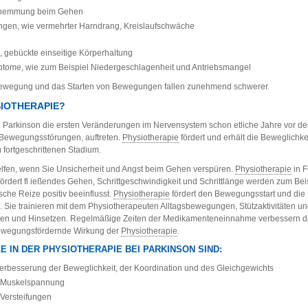
pphemmung beim Gehen
ungen, wie vermehrter Harndrang, Kreislaufschwäche
g
g, gebückte einseitige Körperhaltung
tome, wie zum Beispiel Niedergeschlagenheit und Antriebsmangel
 Bewegung und das Starten von Bewegungen fallen zunehmend schwerer.
SIOTHERAPIE?
ei Parkinson die ersten Veränderungen im Nervensystem schon etliche Jahre vor 
 Bewegungsstörungen, auftreten.
Physiotherapie
fördert und erhält die Beweglichke
 fortgeschrittenen Stadium.
lfen, wenn Sie Unsicherheit und Angst beim Gehen verspüren.
Physiotherapie
in 
ördert fl ießendes Gehen, Schrittgeschwindigkeit und Schrittlänge werden zum Beis
che Reize positiv beeinflusst.
Physiotherapie
fördert den Bewegungsstart und die
ie trainieren mit dem Physiotherapeuten Alltagsbewegungen, Stützaktivitäten un
ehen und Hinsetzen. Regelmäßige Zeiten der Medikamenteneinnahme verbessern d
bewegungsfördernde Wirkung der
Physiotherapie
.
 IN DER PHYSIOTHERAPIE BEI PARKINSON SIND:
erbesserung der Beweglichkeit, der Koordination und des Gleichgewichts
r Muskelspannung
Versteifungen