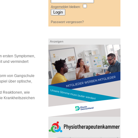
Angemeldet bleiben:
Passwort vergessen?
Anzeigen
den ersten Symptomen,
it und vermindert
Form von Gangschule
piel über optische,
d Reaktionen, wie
ie Krankheitszeichen