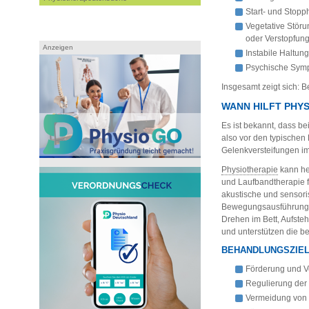
Start- und Sto
Vegetative Stör
oder Verstopfun
Anzeigen
Instabile Haltun
Psychische Symp
Insgesamt zeigt sich:
WANN HILFT PHY
Es ist bekannt, dass b
also vor den typischen
Gelenkversteifungen im
Physiotherapie
kann he
und Laufbandtherapie f
akustische und sensoris
Bewegungsausführung. S
Drehen im Bett, Aufst
und unterstützen die 
BEHANDLUNGSZIELE
Förderung und V
Regulierung de
Vermeidung von 