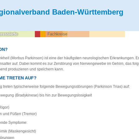
gionalverband Baden-Württemberg
eressierte
Fachkreise
ON?
kheit (Morbus Parkinson) ist eine der häufigsten neurologischen Erkrankungen. Er
ensalter auf. Dabei kommt es zur Zerstörung von Nervengewebe im Gehirn, das folgl
hend produzieren und speichern kann.
ME TRETEN AUF?
g treten typischerweise folgende Bewegungsstörungen (Parkinson Trias) auf:
wegung (Bradykinese) bis hin zur Bewegungslosigkeit
Rigor)
en und Füßen (Tremor)
lgende Symptome:
mimik (Maskengesicht)
törungen