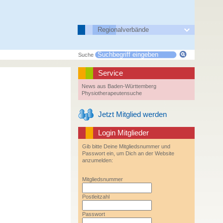
Regionalverbände
Suche
Service
News aus Baden-Württemberg
Physiotherapeutensuche
Jetzt Mitglied werden
Login Mitglieder
Gib bitte Deine Mitgliedsnummer und
Passwort ein, um Dich an der Website
anzumelden:
Mitgliedsnummer
Postleitzahl
Passwort