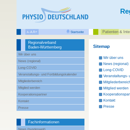
Re
Patienten‌ & Inte
A+
A
Startseite
A-
Regionalverband
Sitemap
Baden-Württemberg
Wir über uns
Wir über uns
News (regional)
News (regional)
Long-COVID
Long-COVID
Veranstaltungs- und Fortbildungskalender
Veranstaltungs- 
Mitgliederbereich
Mitgliederbereic
Mitglied werden
Mitglied werden
Kooperationspar
Kooperationspartner
Kontakt
Kontakt
Presse
Presse
Fachinformationen
News (bundesweit)