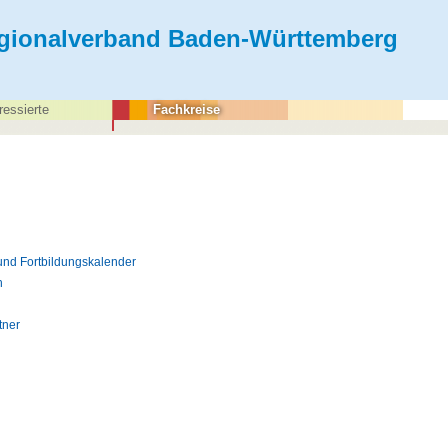
gionalverband Baden-Württemberg
ressierte
Fachkreise
und Fortbildungskalender
h
tner