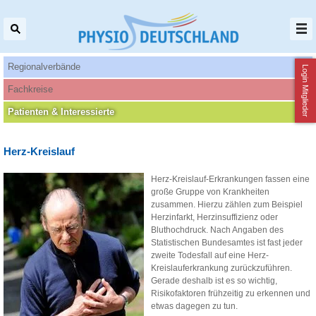
Regionalverbände
Login Mitglieder
Fachkreise
Patienten‌ & Interessierte
Herz-Kreislauf
Herz-Kreislauf-Erkrankungen fassen eine
große Gruppe von Krankheiten
zusammen. Hierzu zählen zum Beispiel
Herzinfarkt, Herzinsuffizienz oder
Bluthochdruck. Nach Angaben des
Statistischen Bundesamtes ist fast jeder
zweite Todesfall auf eine Herz-
Kreislauferkrankung zurückzuführen.
Gerade deshalb ist es so wichtig,
Risikofaktoren frühzeitig zu erkennen und
etwas dagegen zu tun.