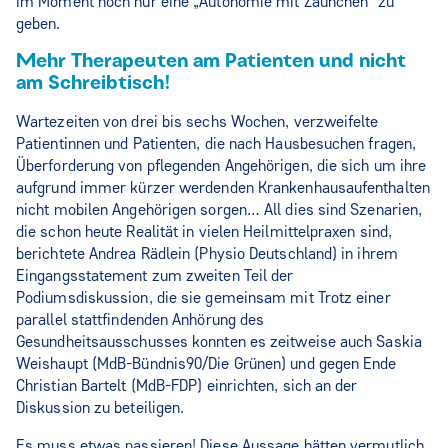
im Moment noch nur eine „Autonomie mit Zäunchen“ zu
geben.
Mehr Therapeuten am Patienten und nicht
am Schreibtisch!
Wartezeiten von drei bis sechs Wochen, verzweifelte
Patientinnen und Patienten, die nach Hausbesuchen fragen,
Überforderung von pflegenden Angehörigen, die sich um ihre
aufgrund immer kürzer werdenden Krankenhausaufenthalten
nicht mobilen Angehörigen sorgen… All dies sind Szenarien,
die schon heute Realität in vielen Heilmittelpraxen sind,
berichtete Andrea Rädlein (Physio Deutschland) in ihrem
Eingangsstatement zum zweiten Teil der
Podiumsdiskussion, die sie gemeinsam mit Trotz einer
parallel stattfindenden Anhörung des
Gesundheitsausschusses konnten es zeitweise auch Saskia
Weishaupt (MdB-Bündnis90/Die Grünen) und gegen Ende
Christian Bartelt (MdB-FDP) einrichten, sich an der
Diskussion zu beteiligen.
Es muss etwas passieren! Diese Aussage hätten vermutlich