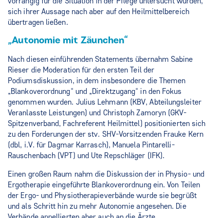
vorrangig für die Situation in der Pflege untersucht wurden,
sich ihrer Aussage nach aber auf den Heilmittelbereich
übertragen ließen.
„Autonomie mit Zäunchen“
Nach diesen einführenden Statements übernahm Sabine
Rieser die Moderation für den ersten Teil der
Podiumsdiskussion, in dem insbesondere die Themen
„Blankoverordnung“ und „Direktzugang“ in den Fokus
genommen wurden. Julius Lehmann (KBV, Abteilungsleiter
Veranlasste Leistungen) und Christoph Zamoryn (GKV-
Spitzenverband, Fachreferent Heilmittel) positionierten sich
zu den Forderungen der stv. SHV-Vorsitzenden Frauke Kern
(dbl, i.V. für Dagmar Karrasch), Manuela Pintarelli-
Rauschenbach (VPT) und Ute Repschläger (IFK).
Einen großen Raum nahm die Diskussion der in Physio- und
Ergotherapie eingeführte Blankoverordnung ein. Von Teilen
der Ergo- und Physiotherapieverbände wurde sie begrüßt
und als Schritt hin zu mehr Autonomie angesehen. Die
Verbände appellierten aber auch an die Ärzte,