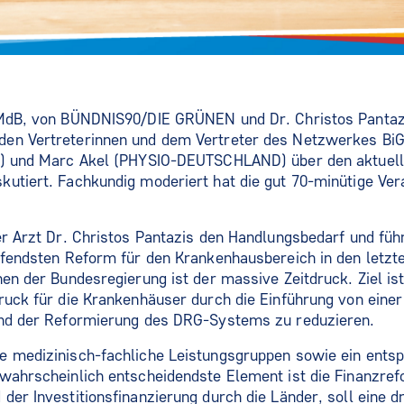
 MdB, von BÜNDNIS90/DIE GRÜNEN und Dr. Christos Pantaz
en Vertreterinnen und dem Vertreter des Netzwerkes BiG
D) und Marc Akel (PHYSIO-DEUTSCHLAND) über den aktuell
utiert. Fachkundig moderiert hat die gut 70-minütige Ver
er Arzt Dr. Christos Pantazis den Handlungsbedarf und führ
ifendsten Reform für den Krankenhausbereich in den letzte
hen der Bundesregierung ist der massive Zeitdruck. Ziel is
ruck für die Krankenhäuser durch die Einführung von eine
und der Reformierung des DRG-Systems zu reduzieren.
e medizinisch-fachliche Leistungsgruppen sowie ein ents
 wahrscheinlich entscheidendste Element ist die Finanzre
er Investitionsfinanzierung durch die Länder, soll eine dr