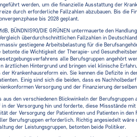
ingeführt werden, um die finanzielle Ausstattung der Kra
eize durch erforderliche Fallzahlen abzubauen. Bis die F
 Konvergenzphase bis 2028 geplant.
, MdB, BÜNDNIS90/DIE GRÜNEN untermauerte den Handlung
 Vergleich überdurchschnittlichen Fallzahlen in Deutschland
massiv gestiegene Arbeitsbelastung für die Berufsangehör
 betonte die Wichtigkeit der Therapie- und Gesundheitsber
setzgebungsverfahrens alle Berufsgruppen angehört wer
n ärztlichen Hintergrund und bringen viel klinische Erfahr
der Krankenhausreform ein. Sie kennen die Defizite in de
tienten. Einig sind sich die beiden, dass es Nachholbedarf
inienkonformen Versorgung und der Finanzierung derselben
 aus den verschiedenen Blickwinkeln der Berufsgruppen 
in der Versorgung hin und forderte, diese Missstände mit
lität der Versorgung der Patientinnen und Patienten in den
ller Berufsgruppen erforderlich. Richtig angesiedelt wäre 
ltung der Leistungsgruppen, betonten beide Politiker.