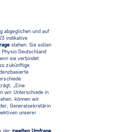
g abgeglichen und auf
3 indikative
rage
stehen: Sie sollen
r Physio Deutschland
enn sie verbindet
ss zukünftige
idenzbasierte
erschiede
rägt. „Eine
n wir Unterschiede in
tehen, können wir
der, Generalsekretärin
pektiven unserer
In der
zweiten Umfrage