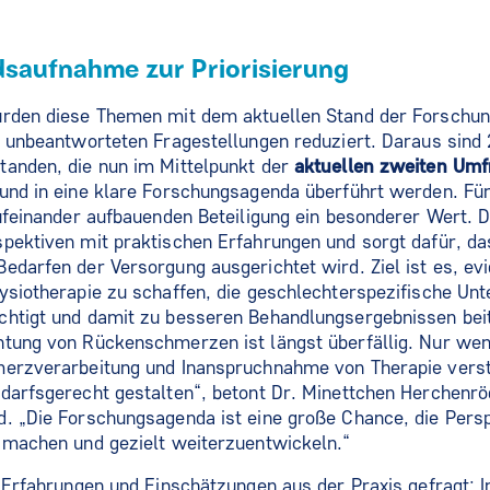
dsaufnahme zur Priorisierung
urden diese Themen mit dem aktuellen Stand der Forschun
g unbeantworteten Fragestellungen reduziert. Daraus sind 2
tanden, die nun im Mittelpunkt der
aktuellen zweiten Umf
 und in eine klare Forschungsagenda überführt werden. Fü
aufeinander aufbauenden Beteiligung ein besonderer Wert. D
pektiven mit praktischen Erfahrungen und sorgt dafür, da
edarfen der Versorgung ausgerichtet wird. Ziel ist es, ev
ysiotherapie zu schaffen, die geschlechterspezifische Unt
chtigt und damit zu besseren Behandlungsergebnissen beit
htung von Rückenschmerzen ist längst überfällig. Nur wen
merzverarbeitung und Inanspruchnahme von Therapie vers
darfsgerecht gestalten“, betont Dr. Minettchen Herchenrö
d. „Die Forschungsagenda ist eine große Chance, die Pers
 machen und gezielt weiterzuentwickeln.“
e Erfahrungen und Einschätzungen aus der Praxis gefragt: 