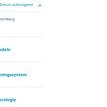
ttemberg
ndeln
iningssystem
urologie