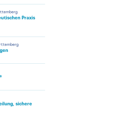
rttemberg
utischen Praxis
ürttemberg
ngen
®
ilung, sichere